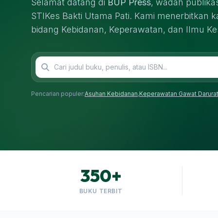
Selamat datang di
BUP Press
, wadah publikas
STIKes Bakti Utama Pati. Kami menerbitkan kary
bidang Kebidanan, Keperawatan, dan Ilmu Ke
Pencarian populer:
Asuhan Kebidanan
,
Keperawatan Gawat Darura
350+
BUKU TERBIT