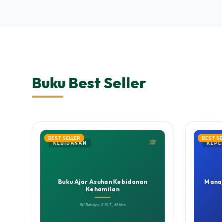
Buku Best Seller
BEST SELLER
BEST S
KEBIDANAN
KEP
Buku Ajar Asuhan Kebidanan
Mana
Kehamilan
Sri Rahayu, S.Si.T., M.Kes.