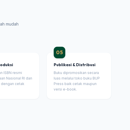
gkah mudah
05
roduksi
Publikasi & Distribusi
an ISBN resmi
Buku dipromosikan secara
an Nasional RI dan
luas melalui toko buku BUP
n dengan cetak
Press baik cetak maupun
versi e-book.