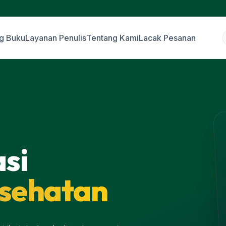
g Buku
Layanan Penulis
Tentang Kami
Lacak Pesanan
asi
esehatan