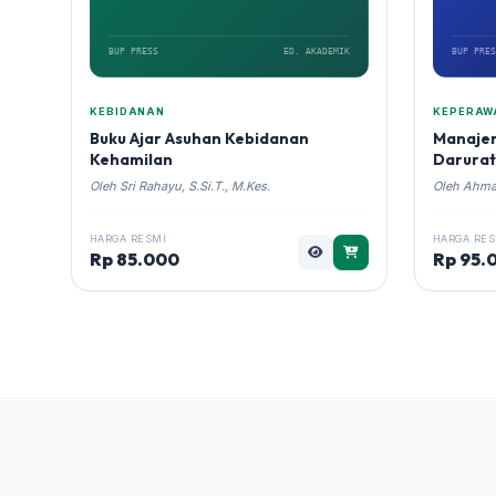
BUP PRESS
ED. AKADEMIK
BUP PRES
KEBIDANAN
KEPERAW
Buku Ajar Asuhan Kebidanan
Manaje
Kehamilan
Darurat
Oleh Sri Rahayu, S.Si.T., M.Kes.
Oleh Ahmad
HARGA RESMI
HARGA RES
Rp 85.000
Rp 95.