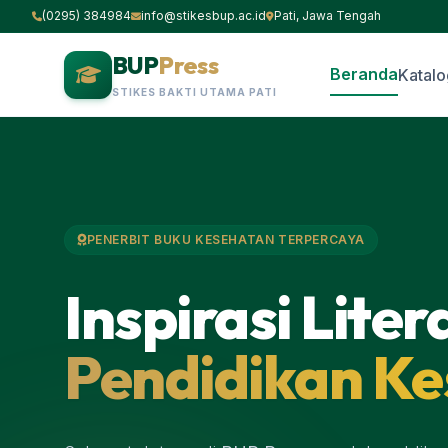
(0295) 384984
info@stikesbup.ac.id
Pati, Jawa Tengah
BUP
Press
Beranda
Katalo
STIKES BAKTI UTAMA PATI
PENERBIT BUKU KESEHATAN TERPERCAYA
Inspirasi Liter
Pendidikan K