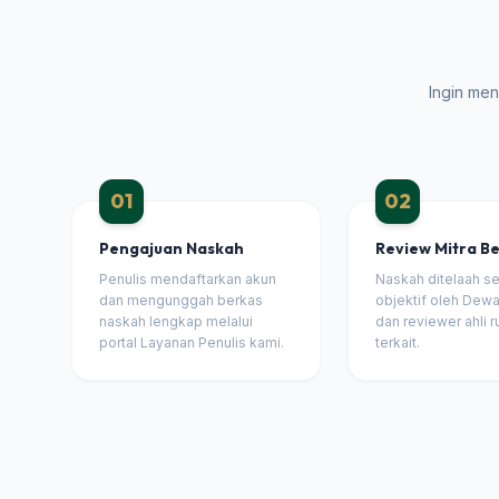
Ingin men
01
02
Pengajuan Naskah
Review Mitra Be
Penulis mendaftarkan akun
Naskah ditelaah s
dan mengunggah berkas
objektif oleh Dewa
naskah lengkap melalui
dan reviewer ahli 
portal Layanan Penulis kami.
terkait.