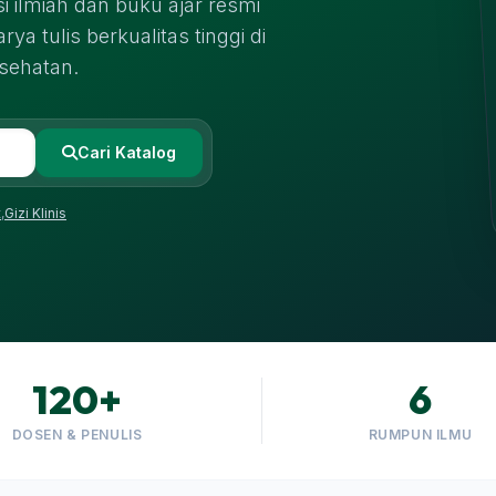
i ilmiah dan buku ajar resmi
a tulis berkualitas tinggi di
sehatan.
Cari Katalog
t
,
Gizi Klinis
120+
6
DOSEN & PENULIS
RUMPUN ILMU