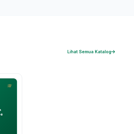
Lihat Semua Katalog
n
la