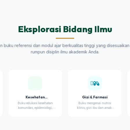
Eksplorasi Bidang Ilmu
 buku referensi dan modul ajar berkualitas tinggi yang disesuaika
rumpun disiplin ilmu akademik Anda.
Kesehatan
Gizi & Farmasi
Masyarakat
Buku edukasi kesehatan
Buku mengenai nutrisi
komunitas, epidemiologi,
klinis, gizi ibu dan anak,
dan promosi kesehatan.
serta pengantar farmakologi
kesehatan.