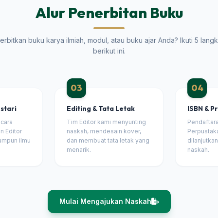
Alur Penerbitan Buku
erbitkan buku karya ilmiah, modul, atau buku ajar Anda? Ikuti 5 lan
berikut ini.
03
04
stari
Editing & Tata Letak
ISBN & P
ecara
Tim Editor kami menyunting
Pendaftar
n Editor
naskah, mendesain kover,
Perpustaka
rumpun ilmu
dan membuat tata letak yang
dilanjutka
menarik.
naskah.
Mulai Mengajukan Naskah