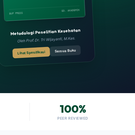
ED. AKADEMIK
BUP PRESS
Metodologi Penelitian Kesehatan
Oleh Prof. Dr. Tri Wijayanti, M.Kes.
Semua Buku
Lihat Spesifikasi
100%
PEER REVIEWED