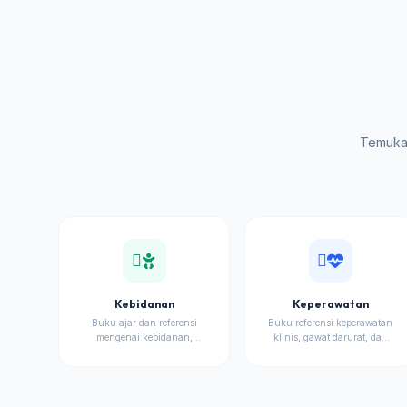
Temukan
Kebidanan
Keperawatan
Buku ajar dan referensi
Buku referensi keperawatan
mengenai kebidanan,
klinis, gawat darurat, dan
asuhan kehamilan,
manajemen keperawatan.
persalinan, dan nifas.