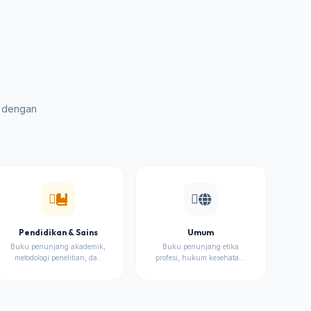
n dengan
Pendidikan & Sains
Umum
Buku penunjang akademik,
Buku penunjang etika
metodologi penelitian, dan
profesi, hukum kesehatan,
modul kuliah.
dan literatur umum lainnya.