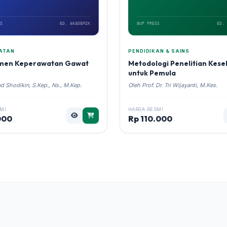
S
ED. AKADEMIK
BUP PRESS
ED. 
ATAN
PENDIDIKAN & SAINS
men Keperawatan Gawat
Metodologi Penelitian Kes
untuk Pemula
 Shodikin, S.Kep., Ns., M.Kep.
Oleh Prof. Dr. Tri Wijayanti, M.Kes.
MI
HARGA RESMI
000
Rp 110.000