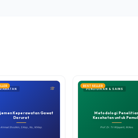
ELLER
BEST SELLER
ERAWATAN
PENDIDIKAN & SAINS
jemen Keperawatan Gawat
Metodologi Penelitia
Darurat
Kesehatan untuk Pemu
Ahmad Shodikin, S.Kep., Ns., M.Kep.
Prof. Dr. Tri Wijayanti, M.Kes.